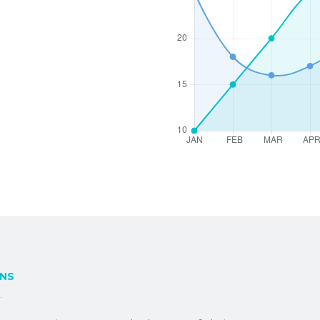
RNS
.