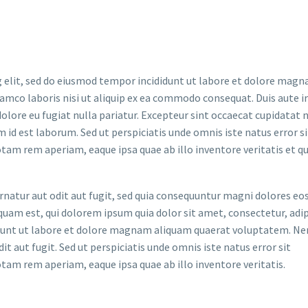
 elit, sed do eiusmod tempor incididunt ut labore et dolore magna
lamco laboris nisi ut aliquip ex ea commodo consequat. Duis aute i
dolore eu fugiat nulla pariatur. Excepteur sint occaecat cupidatat 
im id est laborum. Sed ut perspiciatis unde omnis iste natus error si
m rem aperiam, eaque ipsa quae ab illo inventore veritatis et qu
atur aut odit aut fugit, sed quia consequuntur magni dolores eos
uam est, qui dolorem ipsum quia dolor sit amet, consectetur, adip
idunt ut labore et dolore magnam aliquam quaerat voluptatem. N
t aut fugit. Sed ut perspiciatis unde omnis iste natus error sit
m rem aperiam, eaque ipsa quae ab illo inventore veritatis.