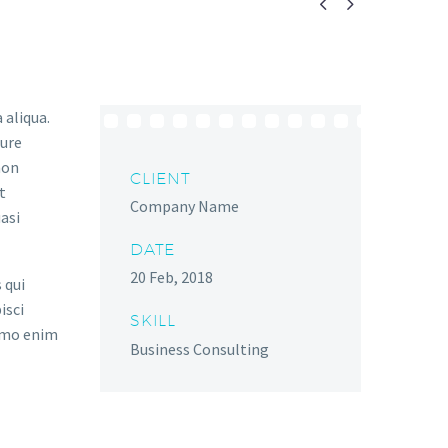


 aliqua.
rure
non
CLIENT
t
Company Name
asi
DATE
20 Feb, 2018
 qui
isci
SKILL
emo enim
Business Consulting