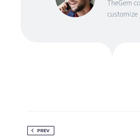
TheGem com
customize j
PREV